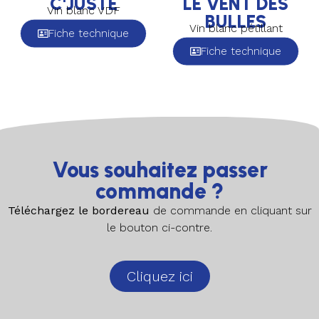
C'JUSTE
LE VENT DES
Vin blanc VDF
BULLES
Vin blanc pétillant
Fiche technique
Fiche technique
Vous souhaitez passer
commande ?
Téléchargez le bordereau
de commande en cliquant sur
le bouton ci-contre.
Cliquez ici